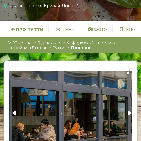
Львов, проезд Кривая Липа, 7
ПРО ТУТТИ
ЦЕНЫ
ФОТО
ЛОКАЦ
Бари та паби
VIRTUAL.ua
Где поесть
Кафе, кофейни
Кафе,
кофейни в Львові
Тутти
Про нас